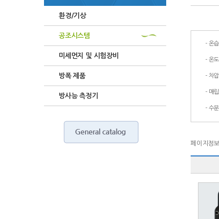
환경/기상
공조시스템
-
온습
미세먼지 및 시험장비
-
온
방폭 제품
-
차
-
매립
방사능 측정기
-
수분
페이지정보 :