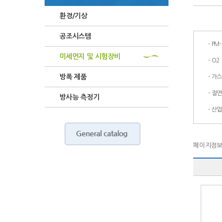
환경/기상
공조시스템
-
PM-
미세먼지 및 시험장비
-
O2
방폭 제품
-
가스
-
절
방사능 측정기
-
산업
페이지정보 :