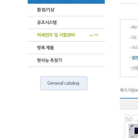
환경/기상
공조시스템
-
PM-
미세먼지 및 시험장비
-
O2
방폭 제품
-
가스
-
절
방사능 측정기
-
산업
페이지정보 :